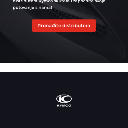
distributera Kymco skutera i započnite svoje
putovanje s nama!
Pronađite distributera