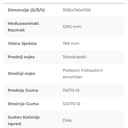
Dimenzije (D/Š/V)
1935x740x1100
Međuosovinski
1290 mm
Razmak
Visina Sjedala
765 mm
Prednji ovjes
Teleskopski
Podesivi hidraulični
Stražnji ovjes
amortizer
Prednja Guma
110/70-13
Stražnja Guma
120/70-12
Sustav Kočenja
Disk
Ispred