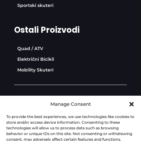
Sportski skuteri
Ostali Proizvodi
Quad / ATV
Električni Bicikli
Mobility Skuteri
Diler Zona
Politika privatnosti
Manage Consent
Politika kolačića
To provide the best experiences, we use technologies like cookies to
store and/or access device information. Consenting to these
technologies will allow us to process data such as browsing
Dev:
AdriaBox
behavior or unique IDs on this site. Not consenting or withdrawing
consent, may adversely affect certain features and functions.