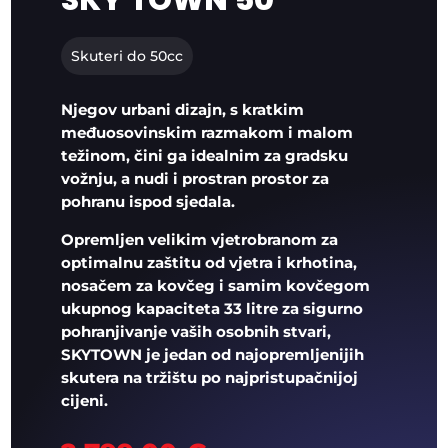
SKY TOWN 50
Skuteri do 50cc
Njegov urbani dizajn, s kratkim
međuosovinskim razmakom i malom
težinom, čini ga idealnim za gradsku
vožnju, a nudi i prostran prostor za
pohranu ispod sjedala.
Opremljen velikim vjetrobranom za
optimalnu zaštitu od vjetra i krhotina,
nosačem za kovčeg i samim kovčegom
ukupnog kapaciteta 33 litre za sigurno
pohranjivanje vaših osobnih stvari,
SKYTOWN
je jedan od najopremljenijih
skutera na tržištu po najpristupačnijoj
cijeni.