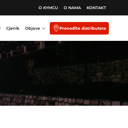
O KYMCU
O NAMA
KONTAKT
3

y
Cjenik
Objave
Pronađite distributera