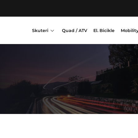
3
Skuteri
Quad / ATV
El. Bicikle
Mobilit