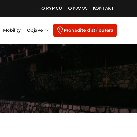
O KYMCU
O NAMA
KONTAKT
3

Mobility
Objave
Pronađite distributera