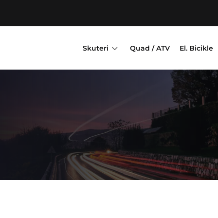
3
Skuteri
Quad / ATV
El. Bicikle