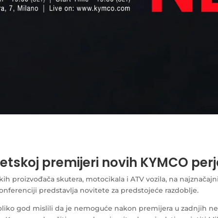
jetskoj premijeri novih KYMCO per
kih proizvođača skutera, motocikala i ATV vozila, na najznača
nferenciji predstavlja novitete za predstojeće razdoblje.
oliko god mislili da je nemoguće nakon premijera u zadnjih ne