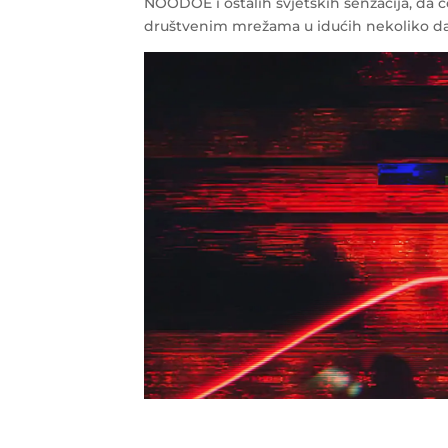
NOODOE i ostalih svjetskih senzacija, da će
društvenim mrežama u idućih nekoliko d