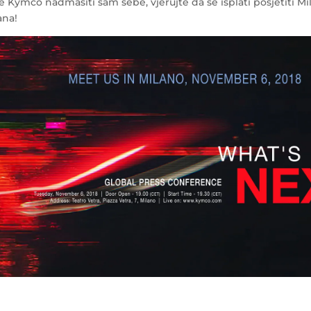
 Kymco nadmašiti sam sebe, vjerujte da se isplati posjetiti Mil
ana!