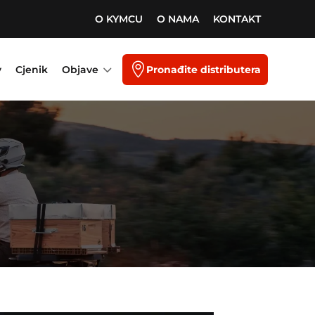
O KYMCU
O NAMA
KONTAKT
3

y
Cjenik
Objave
Pronađite distributera