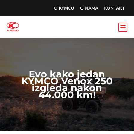
O KYMCU
O NAMA
KONTAKT
b
Evo kako jedan
KYMCO Venox 250
izgleda nakon
44.000 km!