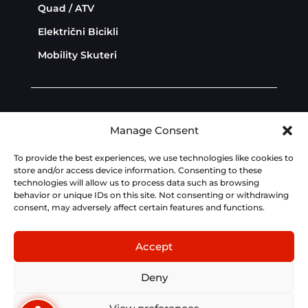
Quad / ATV
Električni Bicikli
Mobility Skuteri
Diler Zona
Politika privatnosti
Manage Consent
Politika kolačića
To provide the best experiences, we use technologies like cookies to
store and/or access device information. Consenting to these
technologies will allow us to process data such as browsing
Dev:
AdriaBox
behavior or unique IDs on this site. Not consenting or withdrawing
consent, may adversely affect certain features and functions.
Fotografije, tehnički podaci, cijene i opisi na ovoj
stranici su informativnog karaktera i podložni
Accept
izmjenama bez prethodne najave. Za točne
tehničke značajke, cijene i opremljenost modela,
Deny
kontaktirajte ovlaštenog KYMCO partnera.