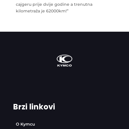
cajgeru prije dvije godine a trenutna
kilometraža je 62000km!”
Brzi linkovi
O Kymcu