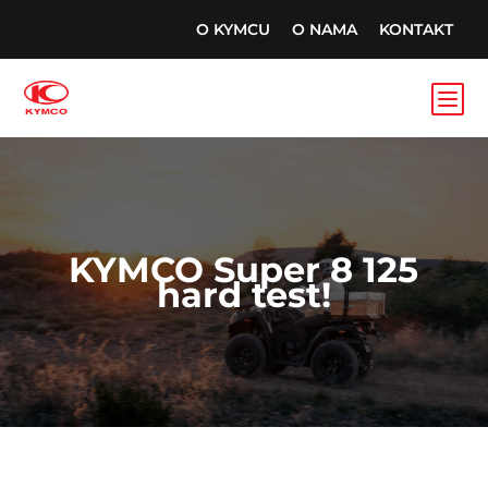
O KYMCU
O NAMA
KONTAKT
b
KYMCO Super 8 125
hard test!