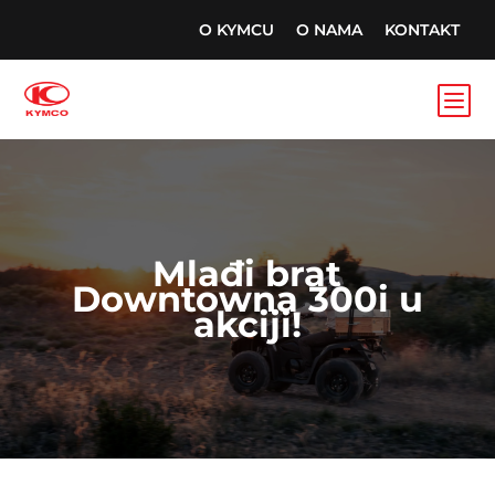
O KYMCU
O NAMA
KONTAKT
b
Mlađi brat
Downtowna 300i u
akciji!