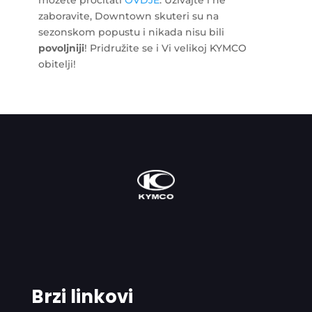
možete pročitati
OVDJE
. Uživajte i ne
zaboravite, Downtown skuteri su na
sezonskom popustu i nikada nisu bili
povoljniji
! Pridružite se i Vi velikoj KYMCO
obitelji!
Brzi linkovi