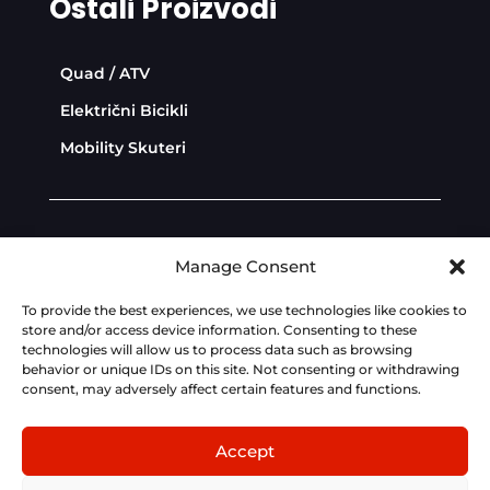
Ostali Proizvodi
Quad / ATV
Električni Bicikli
Mobility Skuteri
Diler Zona
Politika privatnosti
Manage Consent
Politika kolačića
To provide the best experiences, we use technologies like cookies to
store and/or access device information. Consenting to these
technologies will allow us to process data such as browsing
Dev:
AdriaBox
behavior or unique IDs on this site. Not consenting or withdrawing
consent, may adversely affect certain features and functions.
Fotografije, tehnički podaci, cijene i opisi na ovoj
stranici su informativnog karaktera i podložni
Accept
izmjenama bez prethodne najave. Za točne