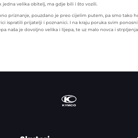
edna velika obitelj, ma gdje bili i što vozili.
no priznanje, pouzdano je preo cijelim putem, pa smo tako ho
ici ispratili prijatelji i poznanici. I na kraju poruka svim pono
 naša je dovoljno velika i lijepa, te uz malo novca i strpljenj