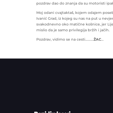
pozdrav dao do znanja da su motoristi ipak j
Moj odani cvajtaktaš, kojem odajem poseb
Ivanić Grad, iz kojeg su nas na put u nevjer
svakodnevno oko matične košnice, jer Lijepa
mislio da je samo privilegija bržih i jačih.
Pozdrav, vidimo se na cesti……….
ŽAC
…