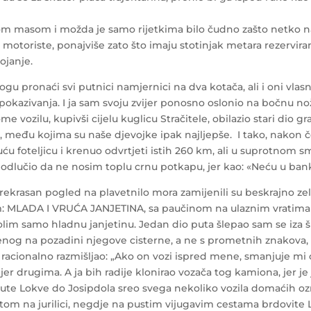
om masom i možda je samo rijetkima bilo čudno zašto netko na
a motoriste, ponajviše zato što imaju stotinjak metara rezervira
ojanje.
 pronaći svi putnici namjernici na dva kotača, ali i oni vlasn
 pokazivanja. I ja sam svoju zvijer ponosno oslonio na bočnu n
ome vozilu, kupivši cijelu kuglicu Stračitele, obilazio stari dio g
 među kojima su naše djevojke ipak najljepše. I tako, nakon če
uću foteljicu i krenuo odvrtjeti istih 260 km, ali u suprotnom s
 odlučio da ne nosim toplu crnu potkapu, jer kao: «Neću u ban
rekrasan pogled na plavetnilo mora zamijenili su beskrajno zele
m: MLADA I VRUĆA JANJETINA, sa paučinom na ulaznim vratima 
olim samo hladnu janjetinu. Jedan dio puta šlepao sam se iza š
nog na pozadini njegove cisterne, a ne s prometnih znakova,
 racionalno razmišljao: „Ako on vozi ispred mene, smanjuje mi 
jer drugima. A ja bih radije klonirao vozača tog kamiona, jer je
od Žute Lokve do Josipdola sreo svega nekoliko vozila domaćih o
stom na jurilici, negdje na pustim vijugavim cestama brdovite 