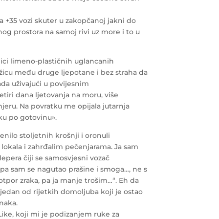
 +35 vozi skuter u zakopčanoj jakni do
nog prostora na samoj rivi uz more i to u
ici limeno-plastičnih uglancanih
ožicu među druge ljepotane i bez straha da
rada uživajući u povijesnim
tiri dana ljetovanja na moru, više
mjeru. Na povratku me opijala jutarnja
ku po gotovinu».
nilo stoljetnih krošnji i oronuli
lokala i zahrđalim pečenjarama. Ja sam
lepera čiji se samosvjesni vozač
 pa sam se nagutao prašine i smoga…, ne s
otpor zraka, pa ja manje trošim…“. Eh da
 jedan od rijetkih domoljuba koji je ostao
znaka.
Like, koji mi je podizanjem ruke za