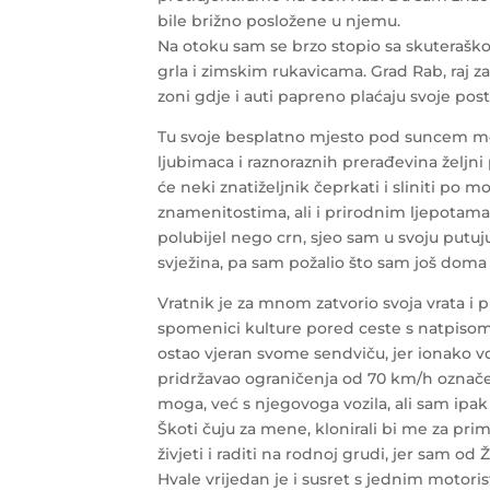
bile brižno posložene u njemu.
Na otoku sam se brzo stopio sa skuterašk
grla i zimskim rukavicama. Grad Rab, raj z
zoni gdje i auti papreno plaćaju svoje post
Tu svoje besplatno mjesto pod suncem mogu
ljubimaca i raznoraznih prerađevina željni
će neki znatiželjnik čeprkati i sliniti po m
znamenitostima, ali i prirodnim ljepotama,
polubijel nego crn, sjeo sam u svoju putuj
svježina, pa sam požalio što sam još doma
Vratnik je za mnom zatvorio svoja vrata i p
spomenici kulture pored ceste s natpiso
ostao vjeran svome sendviču, jer ionako v
pridržavao ograničenja od 70 km/h označe
moga, već s njegovoga vozila, ali sam ipak
Škoti čuju za mene, klonirali bi me za prim
živjeti i raditi na rodnoj grudi, jer sam 
Hvale vrijedan je i susret s jednim motori