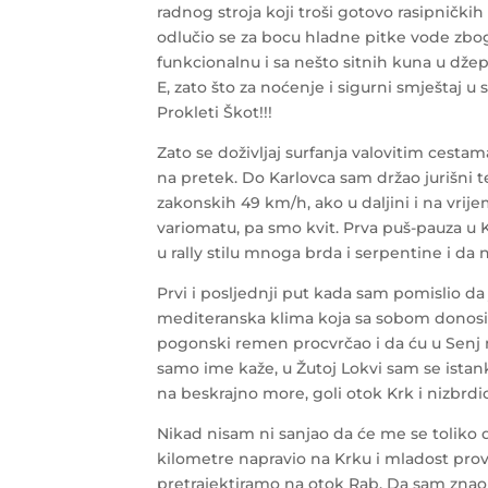
radnog stroja koji troši gotovo rasipnički
odlučio se za bocu hladne pitke vode zbog
funkcionalnu i sa nešto sitnih kuna u dže
E, zato što za noćenje i sigurni smještaj 
Prokleti Škot!!!
Zato se doživljaj surfanja valovitim cesta
na pretek. Do Karlovca sam držao jurišni
zakonskih 49 km/h, ako u daljini i na vrij
variomatu, pa smo kvit. Prva puš-pauza u
u rally stilu mnoga brda i serpentine i da 
Prvi i posljednji put kada sam pomislio da j
mediteranska klima koja sa sobom donosi 
pogonski remen procvrčao i da ću u Senj mo
samo ime kaže, u Žutoj Lokvi sam se istank
na beskrajno more, goli otok Krk i nizbrdi
Nikad nisam ni sanjao da će me se toliko d
kilometre napravio na Krku i mladost pro
pretrajektiramo na otok Rab. Da sam znao d