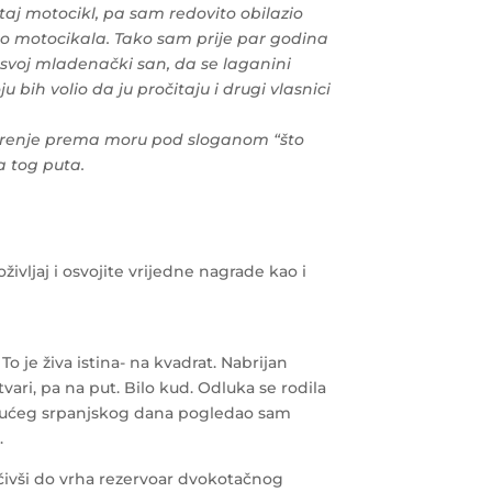
aj motocikl, pa sam redovito obilazio
co motocikala. Tako sam prije par godina
 svoj mladenački san, da se laganini
bih volio da ju pročitaju i drugi vlasnici
tarenje prema moru pod sloganom “što
a tog puta.
ivljaj i osvojite vrijedne nagrade kao i
o je živa istina- na kvadrat. Nabrijan
ri, pa na put. Bilo kud. Odluka se rodila
g vrućeg srpanjskog dana pogledao sam
.
očivši do vrha rezervoar dvokotačnog