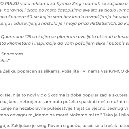
O PULSU vidio reklamu za Kymco Zing i odmah se zaljubio u t
, naravno) i čitao po moto časopisima sve što se ticalo Kym
ymco Spacera 50, sa kojim sam bez imalo razmišljanja ispunio
u i oduševljenju nastala je i moja priča PEDESETICA, za koju 
Quannona 125 sa kojim se planiram ovo ljeto otisnuti u krs
sta kilometara i inspiracije da Vam pošaljem slike i putopis s
a Spacerom.
okić”
a Željka, popraćen sa slikama. Pošaljite i Vi nama Vaš KYMCO dož
e, nije to novi vic o Škotima iz doba popularizacije skutera. T
ajkera, nebrojeno sam puta poželio spakirati nešto nužnih stva
a sjećanje na nezaboravne putešestvije trajat će vječno. Jedno
reno odvagnuo: „Idemo na more! Možemo mi to.“ Tako je i bilo
gdje. Zaključao je svog Rovera u garažu, bacio se u trošak nat