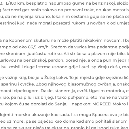
h 3,1 L/100 km, besplatno napumpao gume na benzinskoj, složio 
 štetnosti gaziranih sokova na probavni trakt, obukao motoris
pu, da ne mijenja krupno, lokalnim cestama gdje se ne plaća c
u sestrinoj kući neće morati posezati rukom u novčanik od umje
ma na kopnenom skuteru ne može platiti nikakvim novcem. I bolje
 tempo od oko 66,5 km/h. Srećom da vurica ima pedantne podje
eme skeniram ljubičastu rotirku. Ali stričeka u plavom nije bil
 Karlovcu na benzinskoj, pardon, pored nje, a onda punim jedr
nisu izmislili duge i strme uspone gdje i auti ispuštaju dušu, mo
e vožnji kraj, bio je u Žutoj Lokvi. To je mjesto gdje svježinu 
sparinu i cvrčke. Zbog njihovog bjesomučnog cvrčanja, onako 
rati cipelcugom. Dakle, stanem ja, cvrči. Ugasim motorku, cvrč
irao, pa na pilu i uz brijeg. I tako puf-pamp, eto mene na vra
cu kojom ću se dorolati do Senja. I napokon: MOREEE! Mokro i sl
ojmiti morsko ukazanje kao sada. I za moga Spacera ovo je bio 
veo uz more, pa se osjećao kao doma kad smo pohitali slanom
a se za skuter plaća trajektarina, pronio bi ga ispod ruke kao