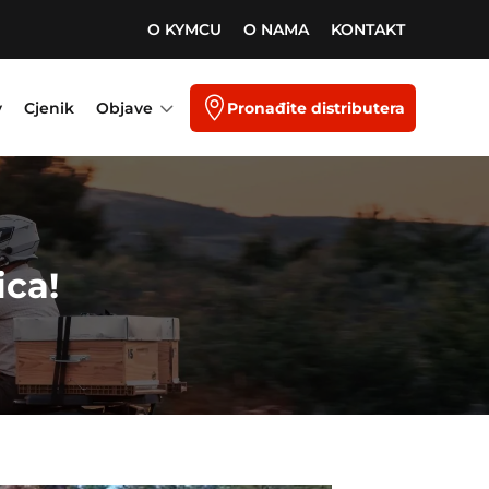
O KYMCU
O NAMA
KONTAKT
3

y
Cjenik
Objave
Pronađite distributera
ca!