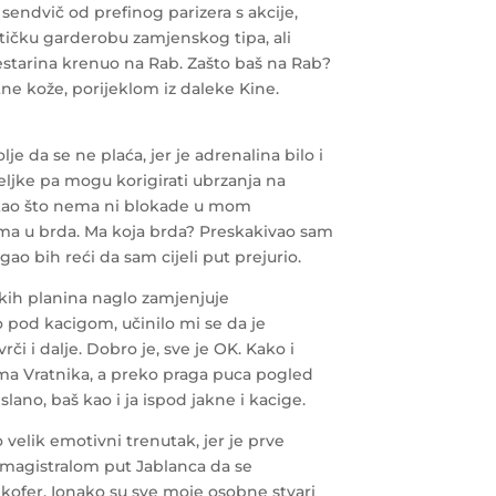
sendvič od prefinog parizera s akcije,
tičku garderobu zamjenskog tipa, ali
estarina krenuo na Rab. Zašto baš na Rab?
tne kože, porijeklom iz daleke Kine.
 da se ne plaća, jer je adrenalina bilo i
ljke pa mogu korigirati ubrzanja na
o, kao što nema ni blokade u mom
ima u brda. Ma koja brda? Preskakivao sam
gao bih reći da sam cijeli put prejurio.
ličkih planina naglo zamjenjuje
pod kacigom, učinilo mi se da je
i i dalje. Dobro je, sve je OK. Kako i
tima Vratnika, a preko praga puca pogled
ano, baš kao i ja ispod jakne i kacige.
velik emotivni trenutak, jer je prve
 magistralom put Jablanca da se
 kofer. Ionako su sve moje osobne stvari