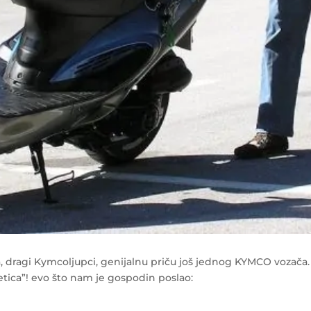
, dragi Kymcoljupci, genijalnu priču još jednog KYMCO vozača.
ica”! evo što nam je gospodin poslao: