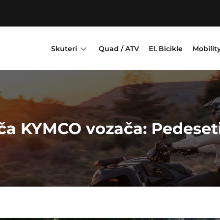
3
Skuteri
Quad / ATV
El. Bicikle
Mobilit
iča KYMCO vozača: Pedeseti