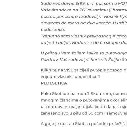
Sada već davne 1999. prvi put sam u MOT
Vaše štandove na ZG Velesajmu (i hostese
postao ponosni, a i zadovoljni vlasnik K
dovezam do mora na dva kotača. U ushićenj
pedesetica.
Trenutno sam vlasnik prekrasnog Kymco 
dalje-to bolje”. Nadan se da ću skupiti do
U prilogu Vam šaljem i slike sa putovanj
Pozdrav, Vaš zadovoljni korisnik Željko Št
Kliknite na VIŠE za cijeli putopis gospodin
vrijedni vlasnik “pedesetice”!
PEDESETICA
Kako Škot ide na more? Skuterom, naravno! N
mnogim člancima o putovanjima okorjelih b
u trenu, avantura je trajala četiri dana, 
zaneseno svoju pilu od 50 ccm i samouvje
A gdje je nestao Škot sa početka priče? Ni