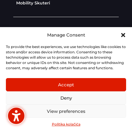
Mobility Skuteri
Diler Zona
Politika privatnosti
Manage Consent
Politika kolačića
To provide the best experiences, we use technologies like cookies to
store and/or access device information. Consenting to these
technologies will allow us to process data such as browsing
Dev:
AdriaBox
behavior or unique IDs on this site. Not consenting or withdrawing
consent, may adversely affect certain features and functions.
Fotografije, tehnički podaci, cijene i opisi na ovoj
stranici su informativnog karaktera i podložni
Accept
izmjenama bez prethodne najave. Za točne
tehničke značajke, cijene i opremljenost modela,
Deny
kontaktirajte ovlaštenog KYMCO partnera.
View preferences
Hrvatski
Politika kolačića