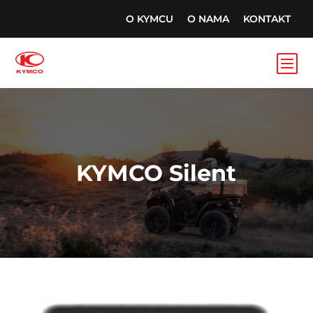
O KYMCU
O NAMA
KONTAKT
b
KYMCO Silent