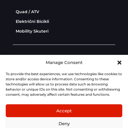
Quad / ATV
Električni Bicikli
Mobility Skuteri
Diler Zona
Politika privatnosti
Manage Consent
Politika kolačića
To provide the best experiences, we use technologies like cookies to
store and/or access device information. Consenting to these
technologies will allow us to process data such as browsing
Dev:
AdriaBox
behavior or unique IDs on this site. Not consenting or withdrawing
consent, may adversely affect certain features and functions.
Fotografije, tehnički podaci, cijene i opisi na ovoj
stranici su informativnog karaktera i podložni
Accept
izmjenama bez prethodne najave. Za točne
tehničke značajke, cijene i opremljenost modela,
Deny