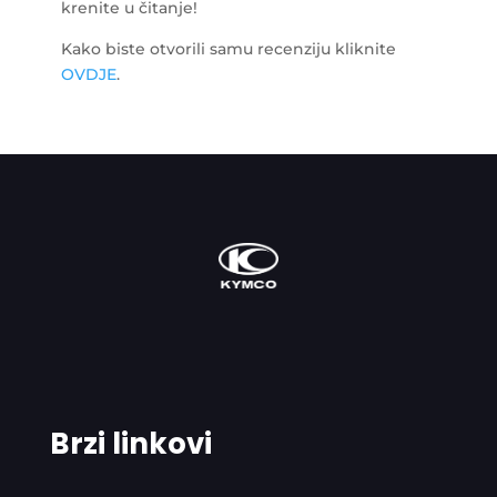
krenite u čitanje!
Kako biste otvorili samu recenziju kliknite
OVDJE
.
Brzi linkovi