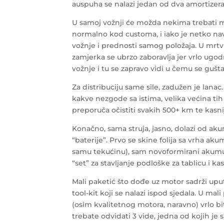
auspuha se nalazi jedan od dva amortizer
U samoj vožnji će možda nekima trebati m
normalno kod customa, i iako je netko nav
vožnje i prednosti samog položaja. U mrtvi
zamjerka se ubrzo zaboravlja jer vrlo ugod
vožnje i tu se zapravo vidi u čemu se gušta
Za distribuciju same sile, zadužen je lanac.
kakve nezgode sa istima, velika većina ti
preporuča očistiti svakih 500+ km te kasni
Konačno, sama struja, jasno, dolazi od a
“baterije”. Prvo se skine folija sa vrha aku
samu tekućinu), sam novoformirani akumula
“set” za stavljanje podloške za tablicu i ka
Mali paketić što dođe uz motor sadrži upu
tool-kit koji se nalazi ispod sjedala. U mal
(osim kvalitetnog motora, naravno) vrlo bi
trebate odvidati 3 vide, jedna od kojih je 