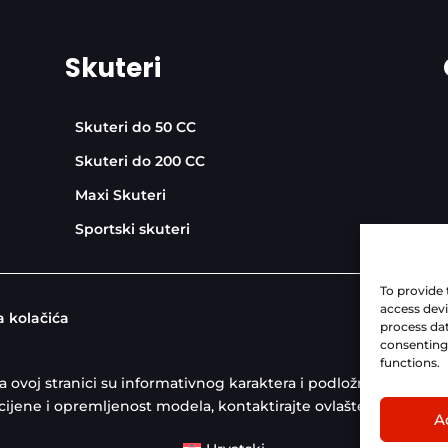
Skuteri
Skuteri do 50 CC
Skuteri do 200 CC
Maxi Skuteri
Sportski skuteri
To provide 
access devi
a kolačića
process dat
consenting 
functions.
i na ovoj stranici su informativnog karaktera i podložni izmje
 cijene i opremljenost modela, kontaktirajte ovlaštenog KYMCO
A