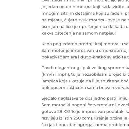
Ovaj tjedan smo imali primopredaju jednog
je jedan od onih motora koji kada vidite, p
mnogim sitnim detaljima koji su rađeni pre
na mjestu, čujete zvuk motora – sve je na 
osmijeh na lice je npr. činjenica da kada u
kakva oštećenja na samom natpisu!
Kada pogledamo prednji kraj motora, u sam
Sam motor je impresivan u crno-srebrnoj va
pokazivač smjera i dugo-kratko svjetlo te
Povrh elegantnog, ipak velikog spremnika 
(km/h i mph), tu je nezaobilazni brojač ki
lampica koja ukazuje da li je spuštena b
poklopcem zaštićena sama brava rezervara.
Sjedalo naglašava te dosljedno prati linij
Sam motocikl pogoni četverotaktni, dvoci
gotovo 28 KS! To je impresivan podatak, k
razvijaju iz istih 250 ccm). Krajnja brzina 
što jak i pouzdan agregat nema problema 