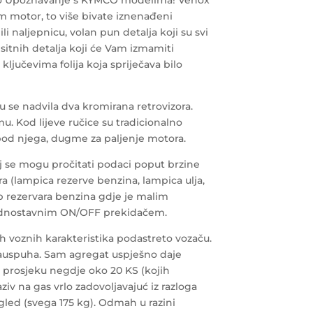
jedno Upoznavanje s KYMCO modelima! Venox
sam motor, to više bivate iznenađeni
i naljepnicu, volan pun detalja koji su svi
sitnih detalja koji će Vam izmamiti
ključevima folija koja spriječava bilo
 se nadvila dva kromirana retrovizora.
u. Kod lijeve ručice su tradicionalno
spod njega, dugme za paljenje motora.
j se mogu pročitati podaci poput brzine
ra (lampica rezerve benzina, lampica ulja,
p rezervara benzina gdje je malim
a jednostavnim ON/OFF prekidačem.
ih voznih karakteristika podastreto vozaču.
 auspuha. Sam agregat uspješno daje
u prosjeku negdje oko 20 KS (kojih
aziv na gas vrlo zadovoljavajuć iz razloga
led (svega 175 kg). Odmah u razini