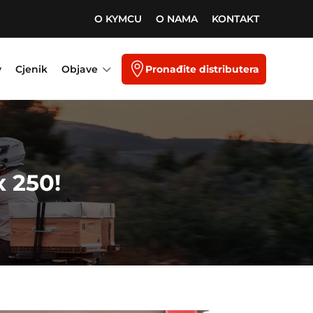
O KYMCU
O NAMA
KONTAKT
3

y
Cjenik
Objave
Pronađite distributera
 250!