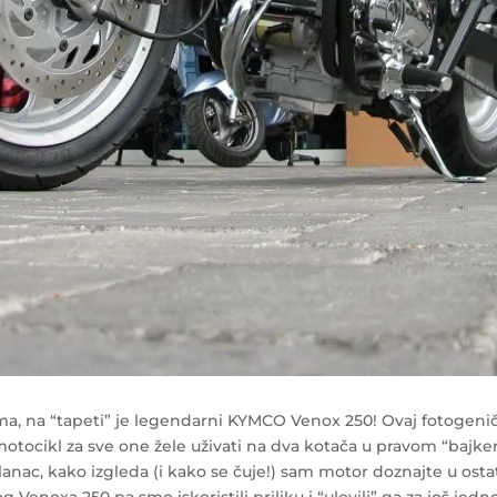
 na “tapeti” je legendarni KYMCO Venox 250! Ovaj fotogeničn
e motocikl za sve one žele uživati na dva kotača u pravom “bajke
i lanac, kako izgleda (i kako se čuje!) sam motor doznajte u ost