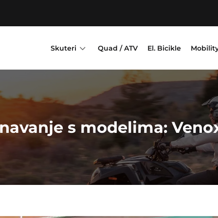
3
Skuteri
Quad / ATV
El. Bicikle
Mobilit
navanje s modelima: Venox