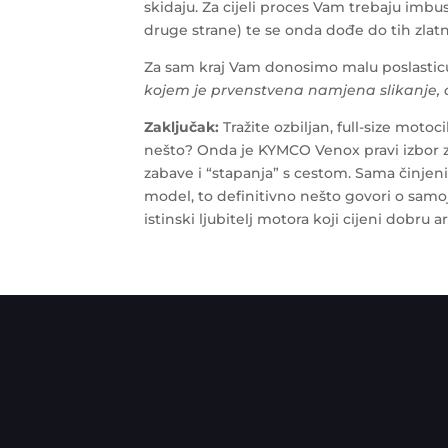
skidaju. Za cijeli proces Vam trebaju imbus
druge strane) te se onda dođe do tih zlatn
Za sam kraj Vam donosimo malu poslasticu
kojem je prvenstvena namjena slikanje, a
Zaključak:
Tražite ozbiljan, full-size moto
nešto? Onda je KYMCO Venox pravi izbor z
zabave i “stapanja” s cestom. Sama činjen
model, to definitivno nešto govori o samo
istinski ljubitelj motora koji cijeni dobru 