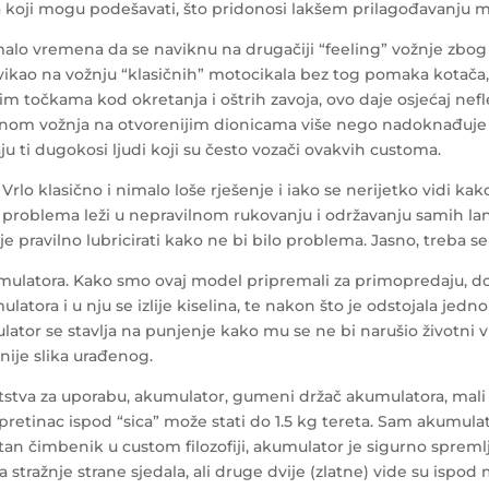
a koji mogu podešavati, što pridonosi lakšem prilagođavanju 
alo vremena da se naviknu na drugačiji “feeling” vožnje zbog
ikao na vožnju “klasičnih” motocikala bez tog pomaka kotača, 
m točkama kod okretanja i oštrih zavoja, ovo daje osjećaj nefl
nom vožnja na otvorenijim dionicama više nego nadoknađuje taj 
ju ti dugokosi ljudi koji su često vozači ovakvih customa.
 Vrlo klasično i nimalo loše rješenje i iako se nerijetko vidi ka
h problema leži u nepravilnom rukovanju i održavanju samih lan
je pravilno lubricirati kako ne bi bilo problema. Jasno, treba s
kumulatora. Kako smo ovaj model pripremali za primopredaju, d
mulatora i u nju se izlije kiselina, te nakon što je odstojala jed
tor se stavlja na punjenje kako mu se ne bi narušio životni vi
snije slika urađenog.
tstva za uporabu, akumulator, gumeni držač akumulatora, mali 
i pretinac ispod “sica” može stati do 1.5 kg tereta. Sam akumulat
tan čimbenik u custom filozofiji, akumulator je sigurno spreml
sa stražnje strane sjedala, ali druge dvije (zlatne) vide su ispo