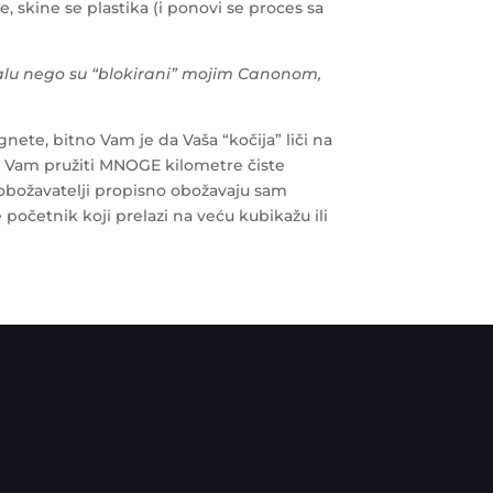
e, skine se plastika (i ponovi se proces sa
inalu nego su “blokirani” mojim Canonom,
gnete, bitno Vam je da Vaša “kočija” liči na
e Vam pružiti MNOGE kilometre čiste
e obožavatelji propisno obožavaju sam
početnik koji prelazi na veću kubikažu ili