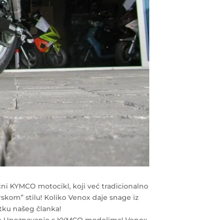
i KYMCO motocikl, koji već tradicionalno
rskom” stilu! Koliko Venox daje snage iz
atku našeg članka!