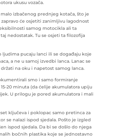
motora ukusu vozača.
 malo izbačenog prednjeg kotača, što je
zapravo će osjetiti zanimljivu lagodnost
eksibilnosti samog motocikla ali ta
nedostatak. Tu se osjeti ta filozofija
ko ljudima pucaju lanci ili se događaju koje
aca, a ne u samoj izvedbi lanca. Lanac se
e držati na oku i napetost samog lanca.
okumentirali smo i samo formiranje
no 15-20 minuta (da ćelije akumulatora upiju
jek. U prilogu je pored akumulatora i mali
set ključeva i poklopac samo pretinca za
or se nalazi ispod sjedala. Pošto je izgled
jen ispod sjedala. Da bi se došlo do njega
d malih bočnih plastika koje se jednostavno