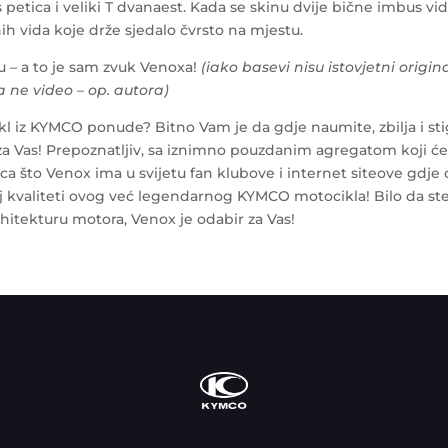
 petica i veliki T dvanaest. Kada se skinu dvije bične imbus vid
ih vida koje drže sjedalo čvrsto na mjestu.
 – a to je sam zvuk Venoxa!
(iako basevi nisu istovjetni orig
 ne video – op. autora)
cikl iz KYMCO ponude? Bitno Vam je da gdje naumite, zbilja i sti
a Vas! Prepoznatljiv, sa iznimno pouzdanim agregatom koji ć
ica što Venox ima u svijetu fan klubove i internet siteove gdj
j kvaliteti ovog već legendarnog KYMCO motocikla! Bilo da ste 
arhitekturu motora, Venox je odabir za Vas!