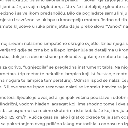
 Venoxa 250 pa smo iskoristili priliku i “ulovili” ga za još 
lijeni pažnju svojim izgledom, a što više i detaljnije gledate 
cizno i sa velikom predanošću. Bilo da pogledate samu liniju il
mjestu i savršeno se uklapa u koncepciju motora. Jedno od tih 
zmete ključeve u ruke primijetite da je preko slova “Venox” na 
oj sredini nalazimo simpatično okruglo svjetlo. Iznad njega su
rijanti gdje se crna boja lijepo izmjenjuje sa detaljima u krom
 truba, dok je sa desne strane prekidač za gašenje motora te i
za gorivo, “ugnjezdila” se pregledna instrument tabla. Na njo
lometara, trip metar te nekoliko lampica koji ističu stanje moto
očna nogara te lampica temperature). Odmah ispod se nalazi če
 S lijeve strane ispod rezervara nalazi se kontakt bravica s
u motora. Sjedalo je dvosjed ali je ipak većina podstave i udobn
lindrični, vodom hlađeni agregat koji ima shodno tome i dva
ada se usporedi sa recimo skuterima iste kubikaže koji imaju 
je oko 125 km/h. Ručica gasa se lako i glatko okreće te je sam od
sa pokretanjem ovog prilično lakog motocikla u odnosu na izg