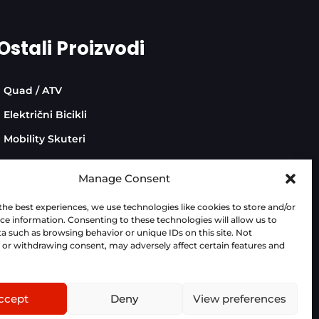
Ostali Proizvodi
Quad / ATV
Električni Bicikli
Mobility Skuteri
Manage Consent
the best experiences, we use technologies like cookies to store and/or
ce information. Consenting to these technologies will allow us to
Dev:
AdriaBox
a such as browsing behavior or unique IDs on this site. Not
or withdrawing consent, may adversely affect certain features and
nama bez prethodne najave. Za točne tehničke
 partnera.
ccept
Deny
View preferences