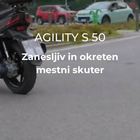
AGILITY S 50
Zanesljiv in okreten
mestni skuter