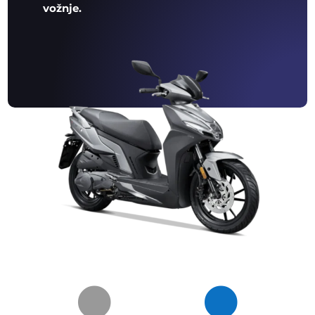
vožnje.

