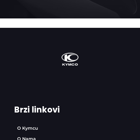
Brzi linkovi
O Kymcu
O Nama