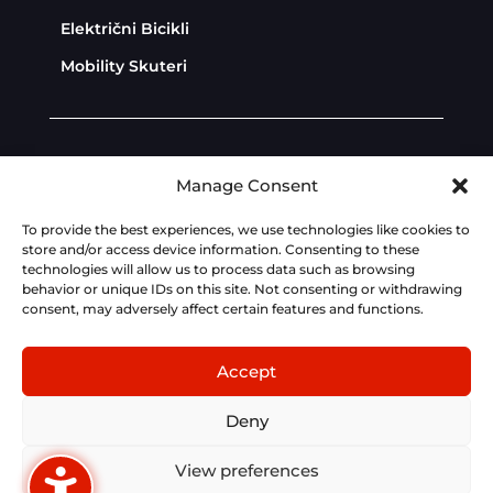
Električni Bicikli
Mobility Skuteri
Diler Zona
Politika privatnosti
Manage Consent
Politika kolačića
To provide the best experiences, we use technologies like cookies to
store and/or access device information. Consenting to these
technologies will allow us to process data such as browsing
Dev:
AdriaBox
behavior or unique IDs on this site. Not consenting or withdrawing
consent, may adversely affect certain features and functions.
Fotografije, tehnički podaci, cijene i opisi na ovoj
stranici su informativnog karaktera i podložni
Accept
izmjenama bez prethodne najave. Za točne
tehničke značajke, cijene i opremljenost modela,
Deny
kontaktirajte ovlaštenog KYMCO partnera.
View preferences
Slovenščina