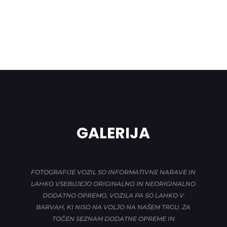
GALERIJA
FOTOGRAFIJE VOZIL SO INFORMATIVNE NARAVE IN
LAHKO VSEBUJEJO ORIGINALNO IN NEORIGINALNO
DODATNO OPREMO, VOZILA PA SO LAHKO V
BARVAH, KI NISO NA VOLJO NA NAŠEM TRGU. ZA
TOČEN SEZNAM DODATNE OPREME IN