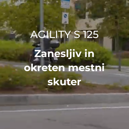
AGILITY S 125
Zanesljiv in
okreten mestni
skuter