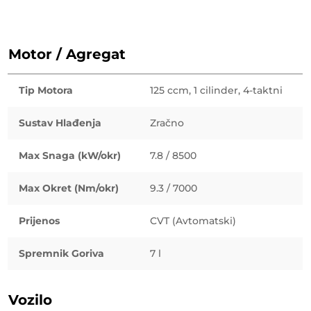
Motor / Agregat
Tip Motora
125 ccm, 1 cilinder, 4-taktni
Sustav Hlađenja
Zračno
Max Snaga (kW/okr)
7.8 / 8500
Max Okret (Nm/okr)
9.3 / 7000
Prijenos
CVT (Avtomatski)
Spremnik Goriva
7 l
Vozilo