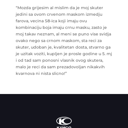
“Mozda grijesim al mislim da je moj skuter
jedini sa ovom crvenom maskom izmedju
farova, vecina S8-ica koji imaju ovu
kombinaciju boja imaju crnu masku, zasto je
moj takav neznam, al meni se puno vise svidja
ovako nego sa crnom maskom, sta reci za
skuter, udoban je, kvalitetan dosta, stvarno ga
je uzitak voziti, kupljen je prosle godine u 5. mj
i od tad sam ponosni vlasnik ovog skutera,
malo je reci da sam prezadovoljan nikakvih
kvarnova ni nista slicno!”