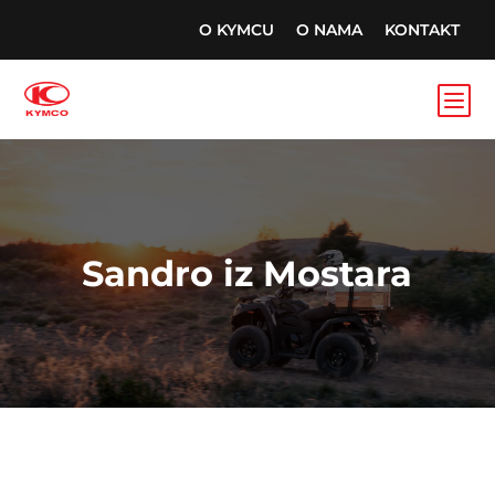
O KYMCU
O NAMA
KONTAKT
b
Sandro iz Mostara