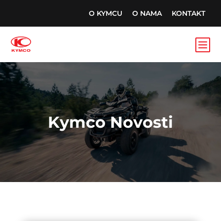
O KYMCU
O NAMA
KONTAKT
b
Kymco Novosti