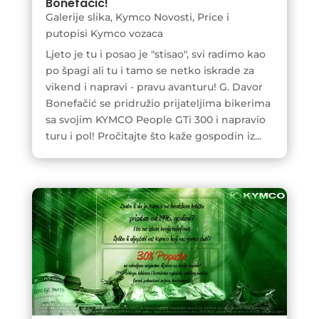
Bonefačić!
Galerije slika
,
Kymco Novosti
,
Price i
putopisi Kymco vozaca
Ljeto je tu i posao je "stisao", svi radimo kao
po špagi ali tu i tamo se netko iskrade za
vikend i napravi - pravu avanturu! G. Davor
Bonefačić se pridružio prijateljima bikerima
sa svojim KYMCO People GTi 300 i napravio
turu i pol! Pročitajte što kaže gospodin iz...