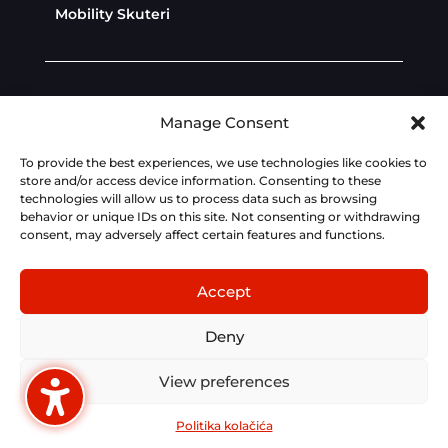
Mobility Skuteri
Diler Zona
Politika privatnosti
Manage Consent
Politika kolačića
To provide the best experiences, we use technologies like cookies to
store and/or access device information. Consenting to these
technologies will allow us to process data such as browsing
Dev:
AdriaBox
behavior or unique IDs on this site. Not consenting or withdrawing
consent, may adversely affect certain features and functions.
Fotografije, tehnički podaci, cijene i opisi na ovoj
stranici su informativnog karaktera i podložni
Accept
izmjenama bez prethodne najave. Za točne
tehničke značajke, cijene i opremljenost modela,
Deny
kontaktirajte ovlaštenog KYMCO partnera.
View preferences
Hrvatski
Politika kolačića