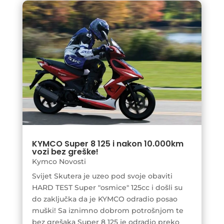
KYMCO Super 8 125 i nakon 10.000km
vozi bez greške!
Kymco Novosti
Svijet Skutera je uzeo pod svoje obaviti
HARD TEST Super "osmice" 125cc i došli su
do zaključka da je KYMCO odradio posao
muški! Sa iznimno dobrom potrošnjom te
bez grešaka Super 8 125 je odradio preko